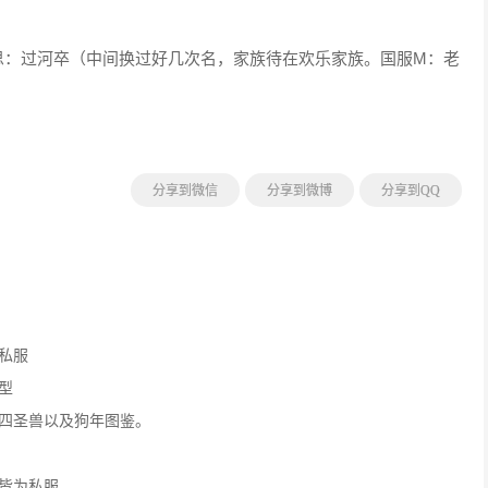
思：过河卒（中间换过好几次名，家族待在欢乐家族。国服M：老
分享到微信
分享到微博
分享到QQ
私服
型
四圣兽以及狗年图鉴。
皆为私服