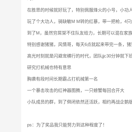
在胜思的时候就好玩了，特别佩服烽火的小号，小功人骑
玩了个大功人，骑缺敏M M转的红暴，带一把枪，4
到了M，虽然穷屌架不住队友给力，长期可以混在家
特别感谢猪猪，风情哥，每天6点就起来带完一条，猪
高光时刻就是闪避宠横行的时代，团队jjc30分钟就
研究打机械也特有意思
胸袭有段时间长期霸占打机械第一名
一个暴击攻击的红神器图腾，一只螃蟹每回合开大
小队成员的群，到了倒闭依然还活跃，相约再战企鹅
ps：为了奖品我只能努力到这种程度了！