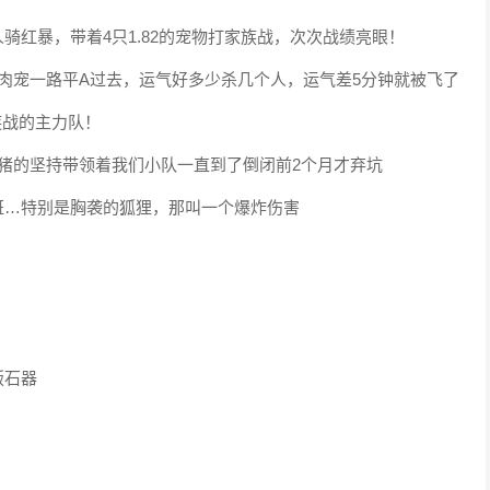
红暴，带着4只1.82的宠物打家族战，次次战绩亮眼！
只肉宠一路平A过去，运气好多少杀几个人，运气差5分钟就被飞了
族战的主力队！
猪的坚持带领着我们小队一直到了倒闭前2个月才弃坑
下班…特别是胸袭的狐狸，那叫一个爆炸伤害
版石器