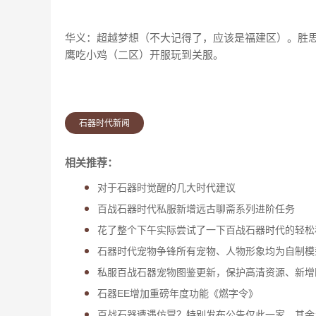
华义：超越梦想（不大记得了，应该是福建区）。胜
鹰吃小鸡（二区）开服玩到关服。
石器时代新闻
相关推荐：
对于石器时觉醒的几大时代建议
百战石器时代私服新增远古聊斋系列进阶任务
花了整个下午实际尝试了一下百战石器时代的轻松
石器时代宠物争锋所有宠物、人物形象均为自制模
私服百战石器宠物图鉴更新，保护高清资源、新增
石器EE增加重磅年度功能《燃字令》
百战石器遭遇仿冒？特别发布公告仅此一家，其余