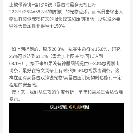
止被带锋锐+强化锋锐（暴击时最多无视目标
22.3%+36%=58.3%的防御）的宠物点杀，而高暴击输出人
物没有类似宠物符文的强化锋锐和压制技能，所以没必要
牺牲大量属性非得堆个150%。
如上期提到的，厚皮20.3%，抗暴生命符文15.8%，研究
25%可以达到61.1%（雷龙加上图鉴7%可以达到
68.1%），接下来如果没有神器图腾提供6~30%忽视暴击
词条，最好在符文词条上有4条的6.6%忽视暴击词条。这
样在面对高暴击双锋锐宠物/高暴击压制宠物时也能有一定
程度的安全感。
接下来，我们从进攻的角度分析，羊年和雷龙是否适合堆
暴击。