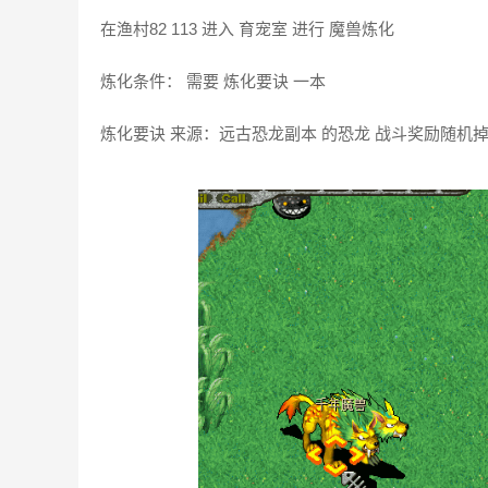
在渔村82 113 进入 育宠室 进行 魔兽炼化
炼化条件： 需要 炼化要诀 一本
炼化要诀 来源：远古恐龙副本 的恐龙 战斗奖励随机