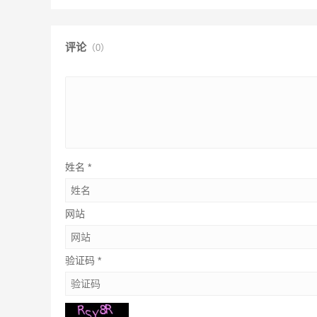
评论
（0）
姓名
*
网站
验证码
*