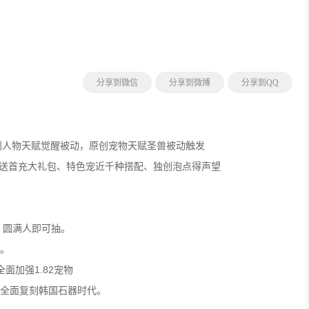
分享到微信
分享到微博
分享到QQ
创人物天赋觉醒被动，原创宠物天赋圣兽被动触发
就送首充大礼包、特色宠近千种搭配、独创泡点得声望
，圆满人即可抽。
发。
全面加强1.82宠物
，全面复刻韩国石器时代。