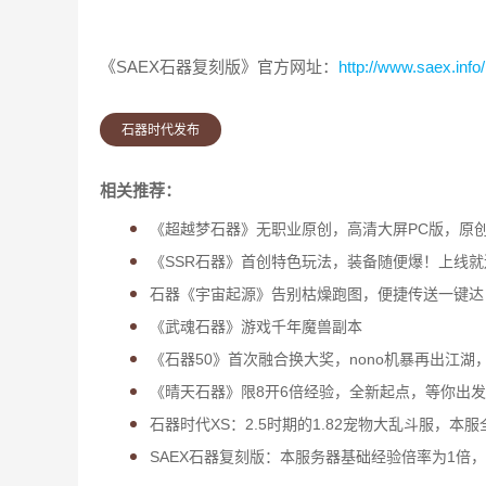
《SAEX石器复刻版》官方网址：
http://www.saex.info/
石器时代发布
相关推荐：
《超越梦石器》无职业原创，高清大屏PC版，原
《SSR石器》首创特色玩法，装备随便爆！上线
石器《宇宙起源》告别枯燥跑图，便捷传送一键达
《武魂石器》游戏千年魔兽副本
《石器50》首次融合换大奖，nono机暴再出江湖
《晴天石器》限8开6倍经验，全新起点，等你出
石器时代XS：2.5时期的1.82宠物大乱斗服，本服
SAEX石器复刻版：本服务器基础经验倍率为1倍