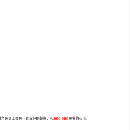
时角色身上会有一套良好的装备，和
3000-4000
左右的石币。