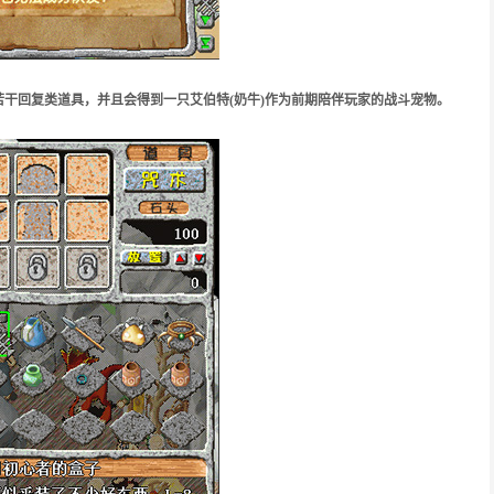
干回复类道具，并且会得到一只艾伯特(奶牛)作为前期陪伴玩家的战斗宠物。