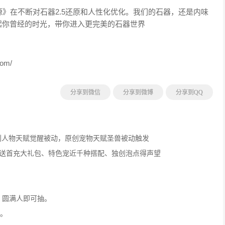
在不断对石器2.5还原和人性化优化。我们的石器，还是内味
起你曾经的时光，带你进入更完美的石器世界
om/
分享到微信
分享到微博
分享到QQ
创人物天赋觉醒被动，原创宠物天赋圣兽被动触发
就送首充大礼包、特色宠近千种搭配、独创泡点得声望
，圆满人即可抽。
发。