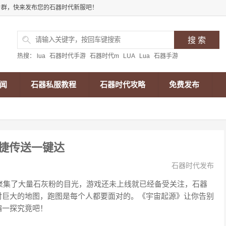
户群，快来发布您的石器时代新服吧！
热搜：
lua
石器时代手游
石器时代m
LUA
Lua
石器手游
闻
石器私服教程
石器时代攻略
免费发布
捷传送一键达
石器时代发布
，聚集了大量石灰粉的目光，游戏还未上线就已经备受关注，石器
对巨大的地图，跑图是每个人都要面对的。《宇宙起源》让你告别
编一探究竟吧！