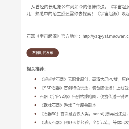
从曾经的长毛象公车到如今的便捷传送，《宇宙起源》
儿！熟悉中的陌生感还需你去探索！《宇宙起源》唤
石器《宇宙起源》官方地址：http://yzqyysf.maowan.c
石器时代发布
相关推荐：
《超越梦石器》无职业原创，高清大屏PC版，原
《SSR石器》首创特色玩法，装备随便爆！上线
石器《宇宙起源》告别枯燥跑图，便捷传送一键达
《武魂石器》游戏千年魔兽副本
《石器50》首次融合换大奖，nono机暴再出江湖
《晴天石器》限8开6倍经验，全新起点，等你出