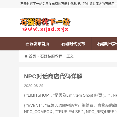
石器时代下一站免费发布您的石器时代私服，我们拥有庞大的石器用
石器发布首页
石器时代发布
石器时代新
首页
»
石器私服教程
» 正文
NPC对话商店代码详解
2020-08-29
{ "LIMITSHOP" , "是否為LimitItem Shop( 純賣 )。" , 
{ "EVENT" , "有輸入通關密語方可繼續買、賣物品的動作
NPC_COMBOX , "TRUE|FALSE|" , NPC_REQUIRE } 