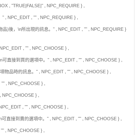
, "TRUE|FALSE|" , NPC_REQUIRE } ,
PC_EDIT , "" , NPC_REQUIRE } ,
後，\n所出現的訊息。" , NPC_EDIT , "" , NPC_REQUIRE }
_EDIT , "" , NPC_CHOOSE } ,
接到買的選項中。" , NPC_EDIT , "" , NPC_CHOOSE } ,
時的訊息。" , NPC_EDIT , "" , NPC_CHOOSE } ,
"" , NPC_CHOOSE } ,
 , NPC_CHOOSE } ,
_EDIT , "" , NPC_CHOOSE } ,
接到賣的選項中。" , NPC_EDIT , "" , NPC_CHOOSE } ,
"" , NPC_CHOOSE } ,