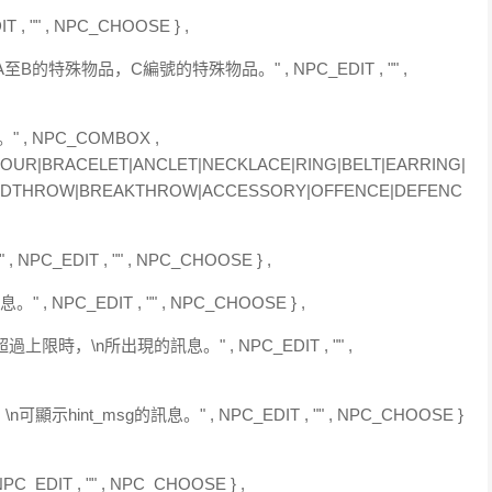
 , "" , NPC_CHOOSE } ,
號從A至B的特殊物品，C編號的特殊物品。" , NPC_EDIT , "" ,
" , NPC_COMBOX ,
MOUR|BRACELET|ANCLET|NECKLACE|RING|BELT|EARRING|
NDTHROW|BREAKTHROW|ACCESSORY|OFFENCE|DEFENC
PC_EDIT , "" , NPC_CHOOSE } ,
 , NPC_EDIT , "" , NPC_CHOOSE } ,
上限時，\n所出現的訊息。" , NPC_EDIT , "" ,
顯示hint_msg的訊息。" , NPC_EDIT , "" , NPC_CHOOSE }
_EDIT , "" , NPC_CHOOSE } ,