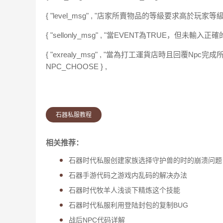
{ "level_msg" , "店家所賣物品的等級要求高於玩家等級時，\
{ "sellonly_msg" , "當EVENT為TRUE，但未輸入正確
{ "exrealy_msg" , "當為打工運貨店時且回覆Npc完成所
NPC_CHOOSE } ,
石器私服教程
相关推荐：
石器时代私服创建家族选择守护兽的时的崩溃问题
石器手游代码之游戏内乱码的解决办法
石器时代牧羊人浅谈下精炼这个技能
石器时代私服利用登陆封包的复制BUG
战后NPC代码详解