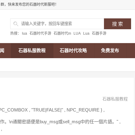
户群，快来发布您的石器时代新服吧！
热搜：
lua
石器时代手游
石器时代m
LUA
Lua
石器手游
闻
石器私服教程
石器时代攻略
免费发布
石器私服教程
NPC_COMBOX , "TRUE|FALSE|" , NPC_REQUIRE } ,
。\n通關密語便是buy_msg或sell_msg中的任一個片語。" ,
,